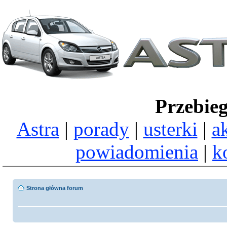
Przebie
Astra
|
porady
|
usterki
|
a
powiadomienia
|
k
Strona główna forum