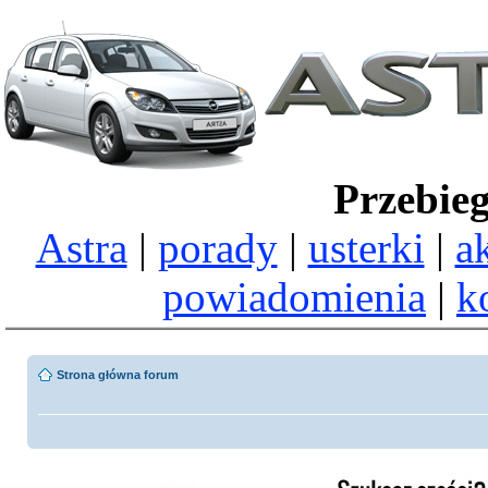
Przebie
Astra
|
porady
|
usterki
|
a
powiadomienia
|
k
Strona główna forum