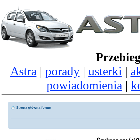
Przebie
Astra
|
porady
|
usterki
|
a
powiadomienia
|
k
Strona główna forum