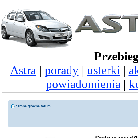
Przebie
Astra
|
porady
|
usterki
|
a
powiadomienia
|
k
Strona główna forum