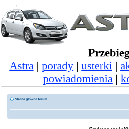
Przebie
Astra
|
porady
|
usterki
|
a
powiadomienia
|
k
Strona główna forum