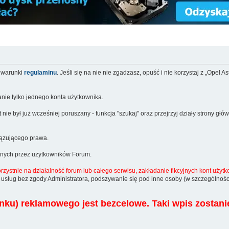
a warunki
regulaminu
. Jeśli się na nie nie zgadzasz, opuść i nie korzystaj z „Opel As
nie tylko jednego konta użytkownika.
 był już wcześniej poruszany - funkcja "szukaj" oraz przejrzyj działy strony główn
wiązującego prawa.
anych przez użytkowników Forum.
rzystnie na działalność forum lub całego serwisu, zakładanie fikcyjnych kont uż
usług bez zgody Administratora, podszywanie się pod inne osoby (w szczególności
inku) reklamowego jest bezcelowe. Taki wpis zostani