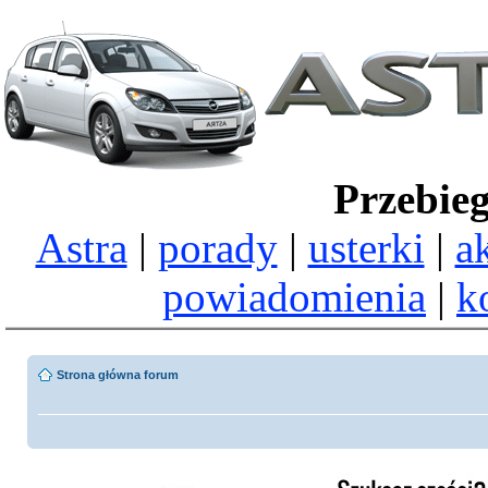
Przebie
Astra
|
porady
|
usterki
|
a
powiadomienia
|
k
Strona główna forum