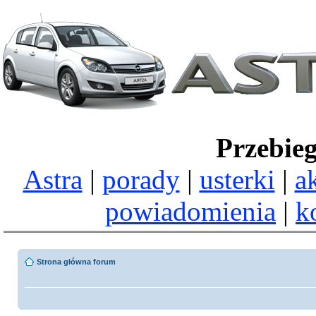
Przebie
Astra
|
porady
|
usterki
|
a
powiadomienia
|
k
Strona główna forum