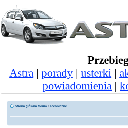
Przebie
Astra
|
porady
|
usterki
|
a
powiadomienia
|
k
Strona główna forum
‹
Techniczne