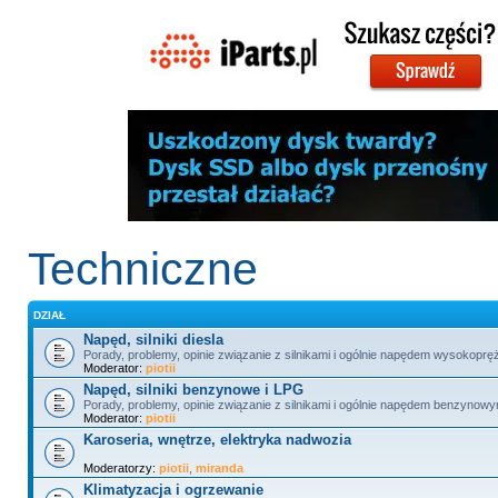
Techniczne
DZIAŁ
Napęd, silniki diesla
Porady, problemy, opinie związanie z silnikami i ogólnie napędem wysokopr
Moderator:
piotii
Napęd, silniki benzynowe i LPG
Porady, problemy, opinie związanie z silnikami i ogólnie napędem benzynowy
Moderator:
piotii
Karoseria, wnętrze, elektryka nadwozia
Moderatorzy:
piotii
,
miranda
Klimatyzacja i ogrzewanie