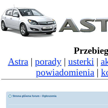
Przebie
Astra
|
porady
|
usterki
|
a
powiadomienia
|
k
Strona główna forum
‹
Ogłoszenia