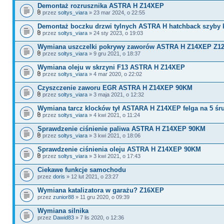
Demontaż rozrusznika ASTRA H Z14XEP
przez
soltys_viara
» 23 mar 2024, o 22:55
Demontaż boczku drzwi tylnych ASTRA H hatchback szyby 
przez
soltys_viara
» 24 sty 2023, o 19:03
Wymiana uszczelki pokrywy zaworów ASTRA H Z14XEP Z1
przez
soltys_viara
» 9 gru 2021, o 18:37
Wymiana oleju w skrzyni F13 ASTRA H Z14XEP
przez
soltys_viara
» 4 mar 2020, o 22:02
Czyszczenie zaworu EGR ASTRA H Z14XEP 90KM
przez
soltys_viara
» 3 maja 2021, o 12:32
Wymiana tarcz klocków tył ASTARA H Z14XEP felga na 5 śr
przez
soltys_viara
» 4 kwi 2021, o 11:24
Sprawdzenie ciśnienie paliwa ASTRA H Z14XEP 90KM
przez
soltys_viara
» 3 kwi 2021, o 18:06
Sprawdzenie ciśnienia oleju ASTRA H Z14XEP 90KM
przez
soltys_viara
» 3 kwi 2021, o 17:43
Ciekawe funkcje samochodu
przez
doris
» 12 lut 2021, o 23:27
Wymiana katalizatora w garażu? Z16XEP
przez
zunior88
» 11 gru 2020, o 09:39
Wymiana silnika
przez
Dawid83
» 7 lis 2020, o 12:36