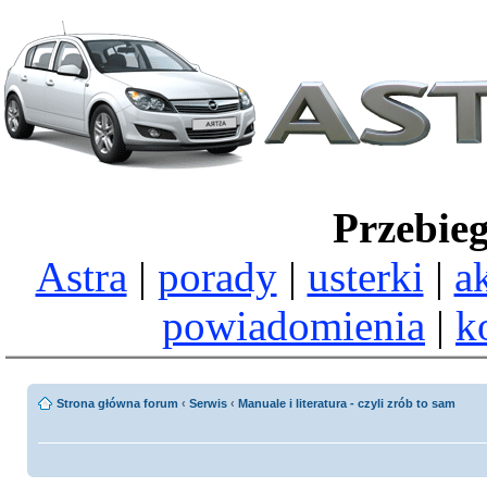
Przebie
Astra
|
porady
|
usterki
|
a
powiadomienia
|
k
Strona główna forum
‹
Serwis
‹
Manuale i literatura - czyli zrób to sam