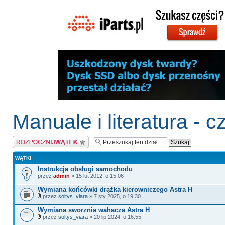
Manuale i literatura - c
Napisz wątek
WĄTKI
Instrukcja obsługi samochodu
przez
admin
» 15 lut 2012, o 15:06
Wymiana końcówki drążka kierowniczego Astra H
przez
soltys_viara
» 7 sty 2025, o 19:30
Wymiana sworznia wahacza Astra H
przez
soltys_viara
» 20 lip 2024, o 16:55