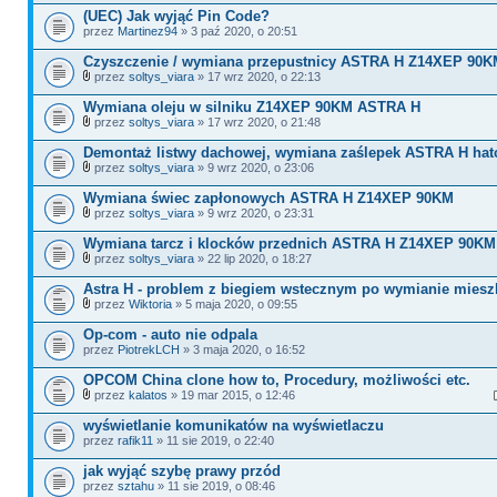
(UEC) Jak wyjąć Pin Code?
przez
Martinez94
» 3 paź 2020, o 20:51
Czyszczenie / wymiana przepustnicy ASTRA H Z14XEP 90K
przez
soltys_viara
» 17 wrz 2020, o 22:13
Wymiana oleju w silniku Z14XEP 90KM ASTRA H
przez
soltys_viara
» 17 wrz 2020, o 21:48
Demontaż listwy dachowej, wymiana zaślepek ASTRA H hat
przez
soltys_viara
» 9 wrz 2020, o 23:06
Wymiana świec zapłonowych ASTRA H Z14XEP 90KM
przez
soltys_viara
» 9 wrz 2020, o 23:31
Wymiana tarcz i klocków przednich ASTRA H Z14XEP 90KM
przez
soltys_viara
» 22 lip 2020, o 18:27
Astra H - problem z biegiem wstecznym po wymianie miesz
przez
Wiktoria
» 5 maja 2020, o 09:55
Op-com - auto nie odpala
przez
PiotrekLCH
» 3 maja 2020, o 16:52
OPCOM China clone how to, Procedury, możliwości etc.
przez
kalatos
» 19 mar 2015, o 12:46
wyświetlanie komunikatów na wyświetlaczu
przez
rafik11
» 11 sie 2019, o 22:40
jak wyjąć szybę prawy przód
przez
sztahu
» 11 sie 2019, o 08:46