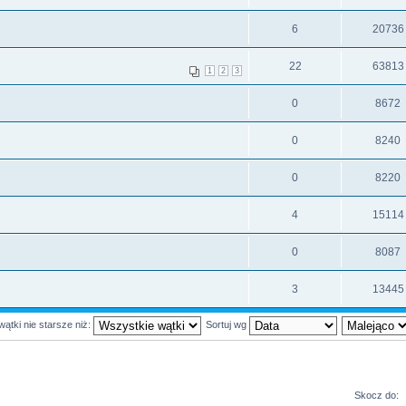
6
20736
22
63813
1
2
3
0
8672
0
8240
0
8220
4
15114
0
8087
3
13445
wątki nie starsze niż:
Sortuj wg
Skocz do: