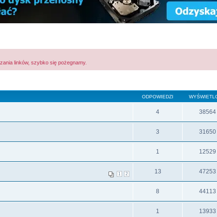
zania linków, szybko się pożegnamy.
ODPOWIEDZI
WYŚWIETL
4
38564
3
31650
1
12529
13
47253
1
2
8
44113
1
13933