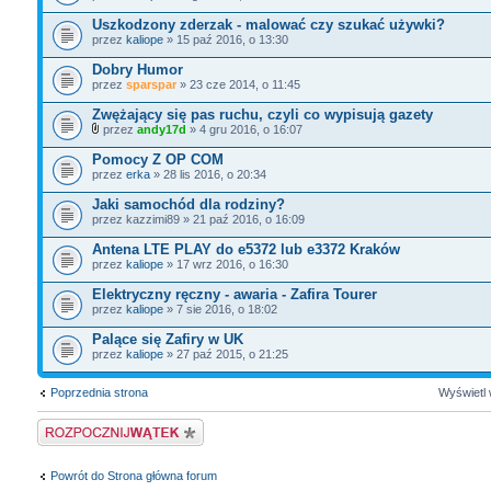
Uszkodzony zderzak - malować czy szukać używki?
przez
kaliope
» 15 paź 2016, o 13:30
Dobry Humor
przez
sparspar
» 23 cze 2014, o 11:45
Zwężający się pas ruchu, czyli co wypisują gazety
przez
andy17d
» 4 gru 2016, o 16:07
Pomocy Z OP COM
przez
erka
» 28 lis 2016, o 20:34
Jaki samochód dla rodziny?
przez kazzimi89 » 21 paź 2016, o 16:09
Antena LTE PLAY do e5372 lub e3372 Kraków
przez
kaliope
» 17 wrz 2016, o 16:30
Elektryczny ręczny - awaria - Zafira Tourer
przez
kaliope
» 7 sie 2016, o 18:02
Palące się Zafiry w UK
przez
kaliope
» 27 paź 2015, o 21:25
Poprzednia strona
Wyświetl 
Napisz wątek
Powrót do Strona główna forum