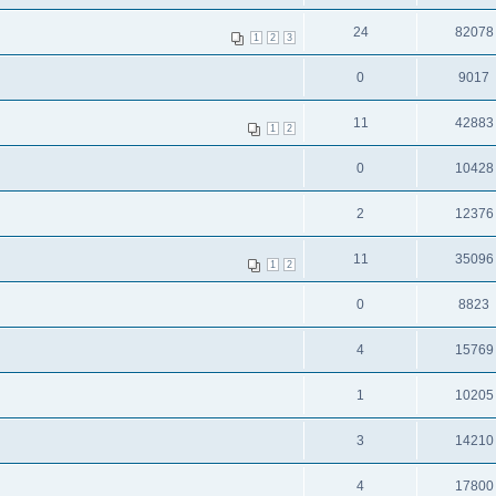
24
82078
1
2
3
0
9017
11
42883
1
2
0
10428
2
12376
11
35096
1
2
0
8823
4
15769
1
10205
3
14210
4
17800