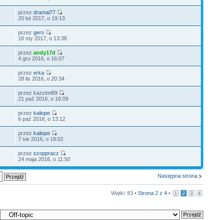
przez
dramal77
20 lut 2017, o 19:13
przez
gero
16 sty 2017, o 13:38
przez
andy17d
4 gru 2016, o 16:07
przez
erka
28 lis 2016, o 20:34
przez kazzimi89
21 paź 2016, o 16:09
przez
kaliope
6 paź 2016, o 13:12
przez
kaliope
7 sie 2016, o 18:02
przez
szoppracz
24 maja 2016, o 11:50
Następna strona
Wątki: 83 •
Strona
2
z
4
•
1
2
3
4