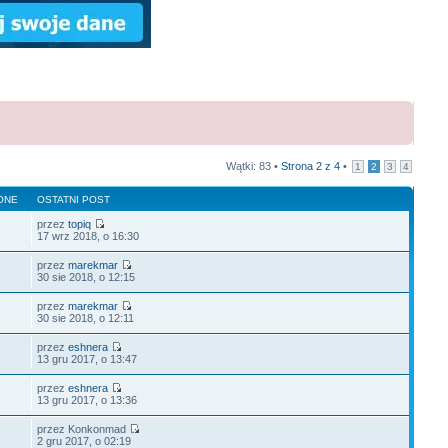
Wątki: 83 •
Strona
2
z
4
•
1
2
3
4
ONE
OSTATNI POST
przez
topiq
17 wrz 2018, o 16:30
przez
marekmar
30 sie 2018, o 12:15
przez
marekmar
30 sie 2018, o 12:11
przez
eshnera
13 gru 2017, o 13:47
przez
eshnera
13 gru 2017, o 13:36
przez Konkonmad
2 gru 2017, o 02:19