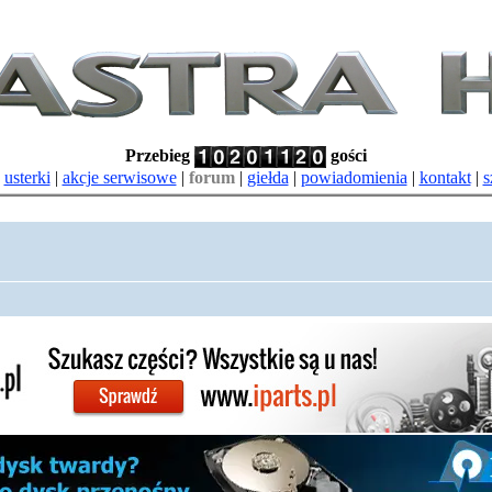
Przebieg
gości
|
usterki
|
akcje serwisowe
|
forum
|
giełda
|
powiadomienia
|
kontakt
|
s