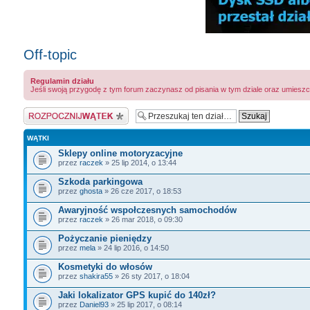
Off-topic
Regulamin działu
Jeśli swoją przygodę z tym forum zaczynasz od pisania w tym dziale oraz umieszc
Napisz wątek
WĄTKI
Sklepy online motoryzacyjne
przez
raczek
» 25 lip 2014, o 13:44
Szkoda parkingowa
przez
ghosta
» 26 cze 2017, o 18:53
Awaryjność wspołczesnych samochodów
przez
raczek
» 26 mar 2018, o 09:30
Pożyczanie pieniędzy
przez
mela
» 24 lip 2016, o 14:50
Kosmetyki do włosów
przez
shakira55
» 26 sty 2017, o 18:04
Jaki lokalizator GPS kupić do 140zł?
przez
Daniel93
» 25 lip 2017, o 08:14