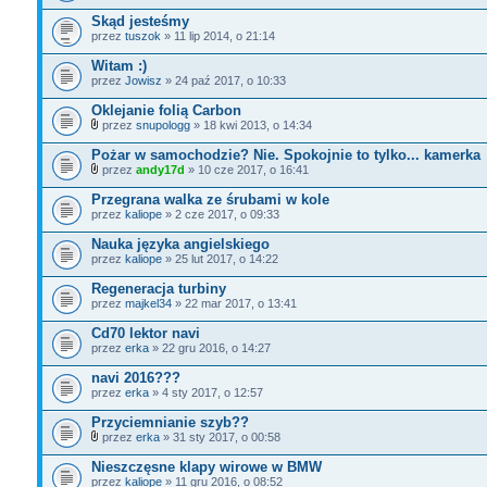
Skąd jesteśmy
przez
tuszok
» 11 lip 2014, o 21:14
Witam :)
przez
Jowisz
» 24 paź 2017, o 10:33
Oklejanie folią Carbon
przez
snupologg
» 18 kwi 2013, o 14:34
Pożar w samochodzie? Nie. Spokojnie to tylko... kamerka
przez
andy17d
» 10 cze 2017, o 16:41
Przegrana walka ze śrubami w kole
przez
kaliope
» 2 cze 2017, o 09:33
Nauka języka angielskiego
przez
kaliope
» 25 lut 2017, o 14:22
Regeneracja turbiny
przez
majkel34
» 22 mar 2017, o 13:41
Cd70 lektor navi
przez
erka
» 22 gru 2016, o 14:27
navi 2016???
przez
erka
» 4 sty 2017, o 12:57
Przyciemnianie szyb??
przez
erka
» 31 sty 2017, o 00:58
Nieszczęsne klapy wirowe w BMW
przez
kaliope
» 11 gru 2016, o 08:52