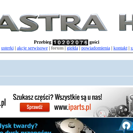
Przebieg
gości
|
usterki
|
akcje serwisowe
|
forum
|
giełda
|
powiadomienia
|
kontakt
|
s