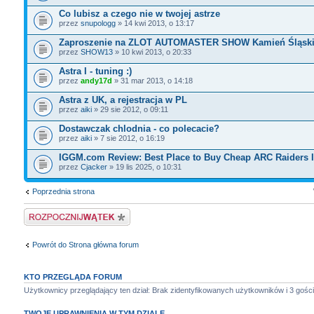
Co lubisz a czego nie w twojej astrze
przez
snupologg
» 14 kwi 2013, o 13:17
Zaproszenie na ZLOT AUTOMASTER SHOW Kamień Śląsk
przez
SHOW13
» 10 kwi 2013, o 20:33
Astra I - tuning :)
przez
andy17d
» 31 mar 2013, o 14:18
Astra z UK, a rejestracja w PL
przez
aiki
» 29 sie 2012, o 09:11
Dostawczak chlodnia - co polecacie?
przez
aiki
» 7 sie 2012, o 16:19
IGGM.com Review: Best Place to Buy Cheap ARC Raiders 
przez
Cjacker
» 19 lis 2025, o 10:31
Poprzednia strona
Napisz wątek
Powrót do Strona główna forum
KTO PRZEGLĄDA FORUM
Użytkownicy przeglądający ten dział: Brak zidentyfikowanych użytkowników i 3 gości
TWOJE UPRAWNIENIA W TYM DZIALE