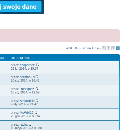
Wątki: 87 •
Strona
4
z
4
•
1
2
3
4
ONE
OSTATNI POST
przez
szoppracz
25 lut 2014, o 19:37
przez
herman27l
20 sty 2014, o 16:42
przez
Rodriquez
18 sty 2014, o 19:59
przez
Ambertinio
9 sty 2014, o 21:47
przez
MsWiki29
23 gru 2013, o 00:34
przez
radint
10 maja 2013, o 09:30