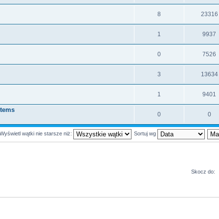
8
23316
i
1
9937
0
7526
3
13634
1
9401
Items
0
0
Wyświetl wątki nie starsze niż:
Sortuj wg
Skocz do: