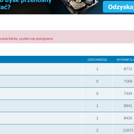
zania linków, szybko się pożegnamy.
ODPOWIEDZI
WYŚWIETL
1
8772
0
7169
0
7334
1
8941
1
8416
2
11672