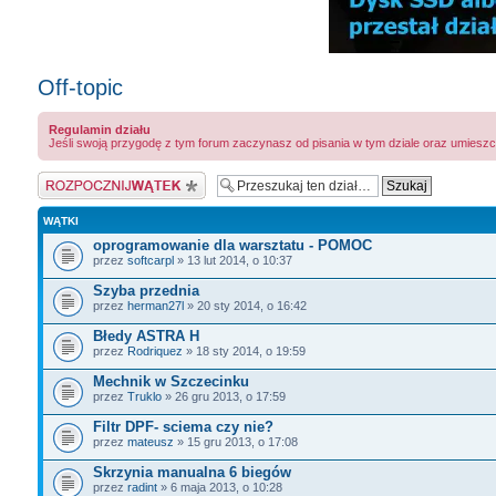
Off-topic
Regulamin działu
Jeśli swoją przygodę z tym forum zaczynasz od pisania w tym dziale oraz umieszc
Napisz wątek
WĄTKI
oprogramowanie dla warsztatu - POMOC
przez
softcarpl
» 13 lut 2014, o 10:37
Szyba przednia
przez
herman27l
» 20 sty 2014, o 16:42
Błedy ASTRA H
przez
Rodriquez
» 18 sty 2014, o 19:59
Mechnik w Szczecinku
przez
Truklo
» 26 gru 2013, o 17:59
Filtr DPF- sciema czy nie?
przez
mateusz
» 15 gru 2013, o 17:08
Skrzynia manualna 6 biegów
przez
radint
» 6 maja 2013, o 10:28