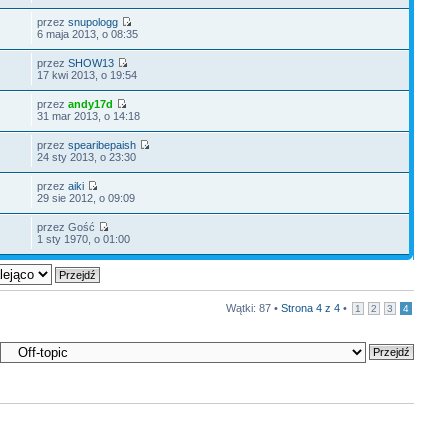
przez
snupologg
6 maja 2013, o 08:35
przez
SHOW13
17 kwi 2013, o 19:54
przez
andy17d
31 mar 2013, o 14:18
przez
spearibepaish
24 sty 2013, o 23:30
przez
aiki
29 sie 2012, o 09:09
przez Gość
1 sty 1970, o 01:00
Wątki: 87 •
Strona
4
z
4
•
1
2
3
4