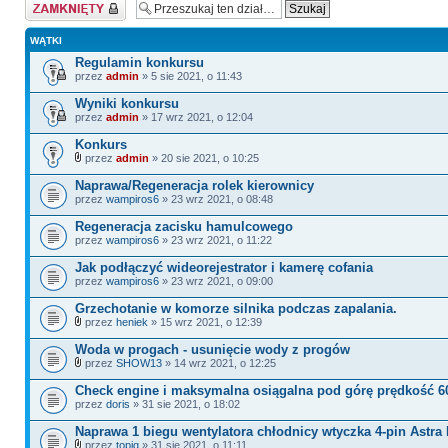
Dział zablokowany
WĄTKI
Regulamin konkursu
przez
admin
» 5 sie 2021, o 11:43
Wyniki konkursu
przez
admin
» 17 wrz 2021, o 12:04
Konkurs
przez
admin
» 20 sie 2021, o 10:25
Naprawa/Regeneracja rolek kierownicy
przez
wampiros6
» 23 wrz 2021, o 08:48
Regeneracja zacisku hamulcowego
przez
wampiros6
» 23 wrz 2021, o 11:22
Jak podłączyć wideorejestrator i kamerę cofania
przez
wampiros6
» 23 wrz 2021, o 09:00
Grzechotanie w komorze silnika podczas zapalania.
przez
heniek
» 15 wrz 2021, o 12:39
Woda w progach - usunięcie wody z progów
przez
SHOW13
» 14 wrz 2021, o 12:25
Check engine i maksymalna osiągalna pod górę prędkość 
przez
doris
» 31 sie 2021, o 18:02
Naprawa 1 biegu wentylatora chłodnicy wtyczka 4-pin Astra
przez
topiq
» 31 sie 2021, o 11:11