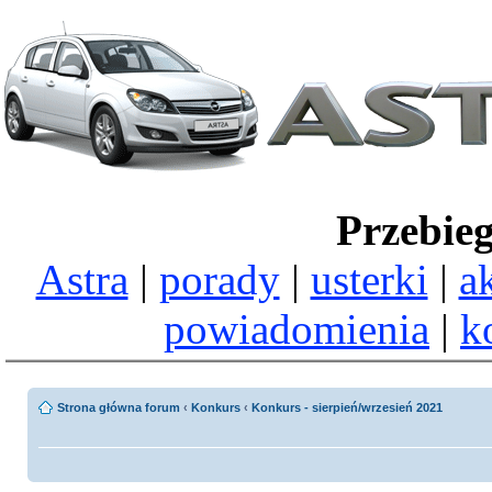
Przebie
Astra
|
porady
|
usterki
|
a
powiadomienia
|
k
Strona główna forum
‹
Konkurs
‹
Konkurs - sierpień/wrzesień 2021