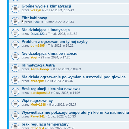
Głośne wycie z klimatyzacji
przez
vezzyn
» 22 cze 2023, o 15:43
Filtr kabinowy
przez
Bac1
» 16 mar 2022, o 20:33
Nie działająca klimatyzacja
przez
Dave1122
» 7 maja 2023, o 21:32
Problem z ogrzewaniem tylnej szyby
przez
burn1995
» 7 lis 2021, o 14:22
Nie działająca klima po nabiciu
przez
Yogi
» 29 mar 2024, o 17:23
Klimatyzacja Astra
przez
AstraHooop.
» 8 cze 2023, o 08:03
Nie dziala ogrzewanie po wymianie uszczelki pod głowica
przez
szczepix
» 2 lut 2023, o 08:46
Brak regulacji kierunku nawiewu
przez
darekgorski2
» 9 sty 2023, o 14:05
Wąż nagrzewnicy
przez
Mody1988
» 9 gru 2022, o 05:27
Wyświetlacz nie pokazuje temperatury i kierunku nadmuchu
przez
Pawel141
» 1 paź 2022, o 18:33
brak regulacji temperatury
przez
rafik1984
» 3 sty 2022, o 22:59