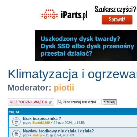
Klimatyzacja i ogrzewa
Moderator:
piotii
Napisz wątek
WĄTKI
Brak bezpiecznika ?
przez
Bartek1160
» 24 cze 2024, o 14:53
Nawiew środkowy nie działa i działa?
przez
skArp
» 11 lip 2024, o 08:09