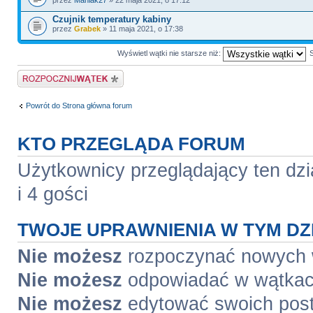
Czujnik temperatury kabiny
przez
Grabek
» 11 maja 2021, o 17:38
Wyświetl wątki nie starsze niż:
Napisz wątek
Powrót do Strona główna forum
KTO PRZEGLĄDA FORUM
Użytkownicy przeglądający ten dzi
i 4 gości
TWOJE UPRAWNIENIA W TYM DZ
Nie możesz
rozpoczynać nowych
Nie możesz
odpowiadać w wątka
Nie możesz
edytować swoich pos