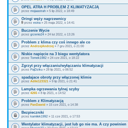
OPEL ATRA H PROBLEM Z KLIMATYZACJĄ
przez
mojaastrah
» 5 lip 2022, o 18:49
Oringi węży nagrzewnicy
przez
esina
» 25 maja 2022, o 14:41
Buczenie Wycie
przez
grzenio24
» 24 lut 2022, o 13:26
Problem z klima czy coś innego ale co
przez
AndrzejAndrzej
» 7 gru 2021, o 21:00
Niskie napięcie na 3 biegu wentylatora
przez
Tomek1982
» 24 cze 2021, o 18:22
Zgrzyt przy włączaniu/wyłączaniu klimatyzacji
przez
PajDziku
» 28 lip 2021, o 06:52
spadajace obroty przy włączonej klimie
przez
Adiki123321
» 9 lip 2021, o 21:41
Lampka ogrzewania tylnej szyby
przez
4265
» 8 lip 2021, o 14:52
Problem z Klimatyzacją
przez
PanDawid
» 15 cze 2021, o 14:38
Bezpieczniki
przez
kamilek1992
» 11 cze 2021, o 17:53
Wentylator klimatyzacji, jest lub go nie ma. A czy powinien
przez
Maniak27
» 22 maja 2021, o 17:12