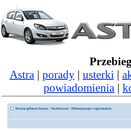
Przebie
Astra
|
porady
|
usterki
|
a
powiadomienia
|
k
Strona główna forum
‹
Techniczne
‹
Klimatyzacja i ogrzewanie