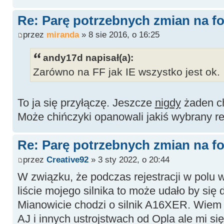
Re: Parę potrzebnych zmian na fo
przez
miranda
» 8 sie 2016, o 16:25
andy17d napisał(a):
Zarówno na FF jak IE wszystko jest ok.
To ja się przyłączę. Jeszcze
nigdy
żaden ch
Może chińczyki opanowali jakiś wybrany r
Re: Parę potrzebnych zmian na fo
przez
Creative92
» 3 sty 2022, o 20:44
W związku, że podczas rejestracji w polu w
liście mojego silnika to może udało by się
Mianowicie chodzi o silnik A16XER. Wiem ż
AJ i innych ustrojstwach od Opla ale mi się