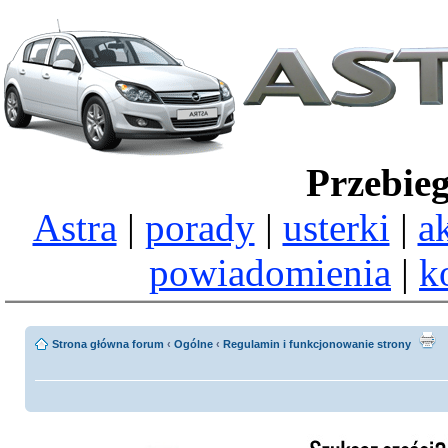
Przebie
Astra
|
porady
|
usterki
|
a
powiadomienia
|
k
Strona główna forum
‹
Ogólne
‹
Regulamin i funkcjonowanie strony