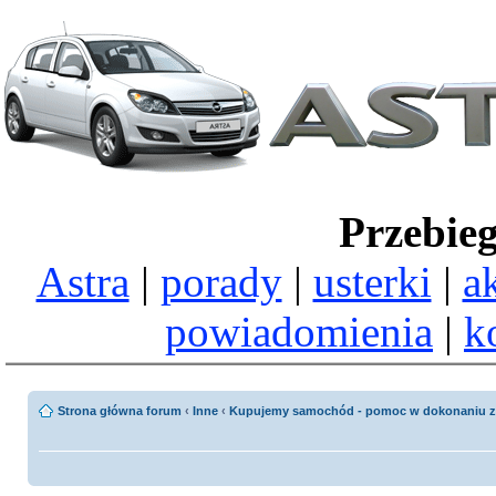
Przebie
Astra
|
porady
|
usterki
|
a
powiadomienia
|
k
Strona główna forum
‹
Inne
‹
Kupujemy samochód - pomoc w dokonaniu z