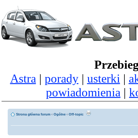
Przebie
Astra
|
porady
|
usterki
|
a
powiadomienia
|
k
Strona główna forum
‹
Ogólne
‹
Off-topic