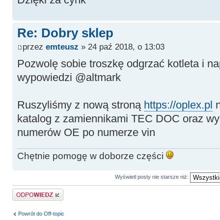
Re: Dobry sklep
przez
emteusz
» 24 paź 2018, o 13:03
Pozwolę sobie troszkę odgrzać kotleta i na
wypowiedzi @altmark
Ruszyliśmy z nową stroną
https://oplex.pl
n
katalog z zamiennikami TEC DOC oraz wys
numerów OE po numerze vin
Chętnie pomogę w doborze części
Wyświetl posty nie starsze niż:
Odpowiedz
Powrót do Off-topic