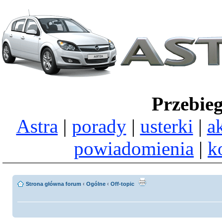
Przebie
Astra
|
porady
|
usterki
|
a
powiadomienia
|
k
Strona główna forum
‹
Ogólne
‹
Off-topic