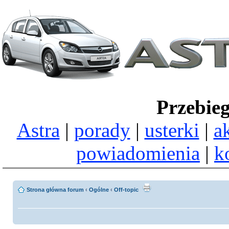
Przebie
Astra
|
porady
|
usterki
|
a
powiadomienia
|
k
Strona główna forum
‹
Ogólne
‹
Off-topic