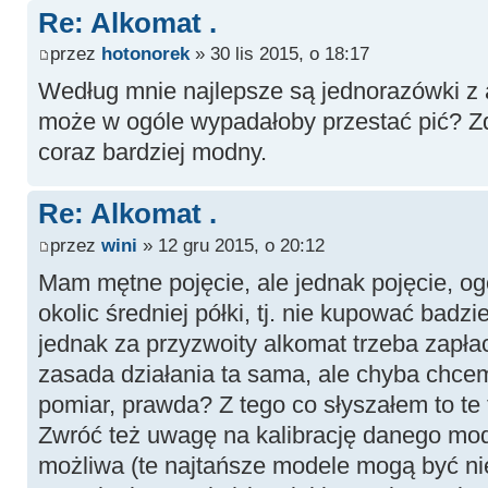
Re: Alkomat .
przez
hotonorek
» 30 lis 2015, o 18:17
Według mnie najlepsze są jednorazówki z a
może w ogóle wypadałoby przestać pić? Zdr
coraz bardziej modny.
Re: Alkomat .
przez
wini
» 12 gru 2015, o 20:12
Mam mętne pojęcie, ale jednak pojęcie, og
okolic średniej półki, tj. nie kupować badzi
jednak za przyzwoity alkomat trzeba zapłac
zasada działania ta sama, ale chyba chcem
pomiar, prawda? Z tego co słyszałem to t
Zwróć też uwagę na kalibrację danego mode
możliwa (te najtańsze modele mogą być nie