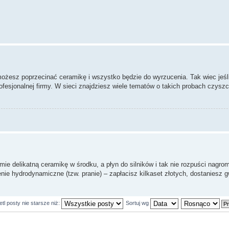
ożesz poprzecinać ceramikę i wszystko będzie do wyrzucenia. Tak wiec jeśli
ofesjonalnej firmy. W sieci znajdziesz wiele tematów o takich probach czysz
mie delikatną ceramikę w środku, a płyn do silników i tak nie rozpuści nagr
nie hydrodynamiczne (tzw. pranie) – zapłacisz kilkaset złotych, dostaniesz g
tl posty nie starsze niż:
Sortuj wg