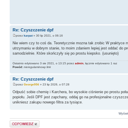
Re: Czyszczenie dpf
przez
karpat
» 30 lip 2021, o 06:16
Nie wiem czy to coś da. Teoretycznie mozna tak zrobic W praktyce m
utrzymaniu w dobrym stanie, to moim zdaniem lepiej jest oddać do pr
samodzielnie. Które skończyły się po prostu kiepsko. (usunięto)
Ostatnio edytowano 3 sie 2021, o 13:15 przez
admin
, łącznie edytowano 1 raz
Powód:
nieregulaminowy link
Re: Czyszczenie dpf
przez
George956
» 23 lip 2026, o 07:28
Odpuść sobie chemię i Karchera, bo wysokie ciśnienie po prostu poła
popiołu. Jeśli DPF jest zapchany, oddaj go na profesjonalne czyszcze
unikniesz zakupu nowego filtra za tysiące.
Wyświe
Odpowiedz