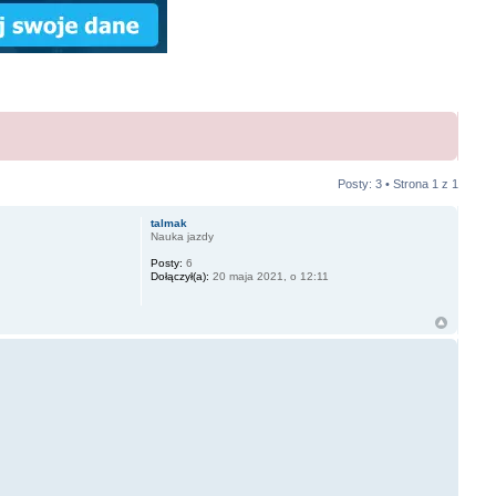
Posty: 3 • Strona
1
z
1
talmak
Nauka jazdy
Posty:
6
Dołączył(a):
20 maja 2021, o 12:11