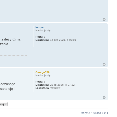
karpat
Nauka jazdy
Posty:
3
 zależy Ci na
Dołączył(a):
16 cze 2021, o 07:01
czenia
George956
Nauka jazdy
Posty:
3
omadzonego
Dołączył(a):
23 lip 2026, o 07:22
Lokalizacja:
Wrocław
warancję i
Posty: 3 • Strona
1
z
1