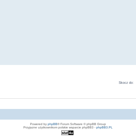
Skocz do:
Powered by
phpBB
® Forum Software © phpBB Group
Przyjazne użytkownikom polskie wsparcie phpBB3 -
phpBB3.PL