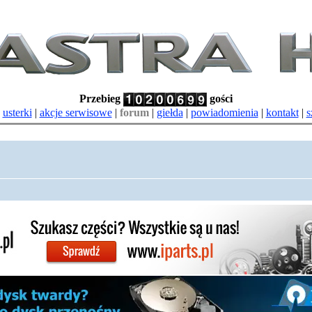
Przebieg
gości
|
usterki
|
akcje serwisowe
|
forum
|
giełda
|
powiadomienia
|
kontakt
|
s