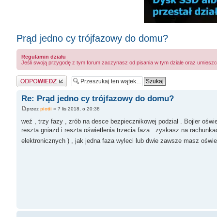
Prąd jedno cy trójfazowy do domu?
Regulamin działu
Jeśli swoją przygodę z tym forum zaczynasz od pisania w tym dziale oraz umieszc
Odpowiedz
Re: Prąd jedno cy trójfazowy do domu?
przez
piotii
» 7 lis 2018, o 20:38
weź , trzy fazy , zrób na desce bezpiecznikowej podział . Bojler ośw
reszta gniazd i reszta oświetlenia trzecia faza . zyskasz na rachunkac
elektronicznych ) , jak jedna faza wyleci lub dwie zawsze masz oświet