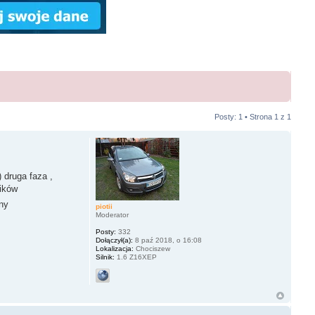
Posty: 1 • Strona
1
z
1
 druga faza ,
ników
ny
piotii
Moderator
Posty:
332
Dołączył(a):
8 paź 2018, o 16:08
Lokalizacja:
Chociszew
Silnik:
1.6 Z16XEP