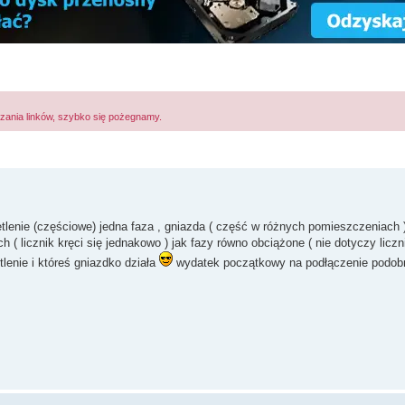
zania linków, szybko się pożegnamy.
ietlenie (częściowe) jedna faza , gniazda ( część w różnych pomieszczeniach )
h ( licznik kręci się jednakowo ) jak fazy równo obciążone ( nie dotyczy licz
lenie i któreś gniazdko działa
wydatek początkowy na podłączenie podob