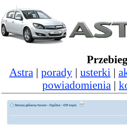
Przebie
Astra
|
porady
|
usterki
|
a
powiadomienia
|
k
Strona główna forum
‹
Ogólne
‹
Off-topic