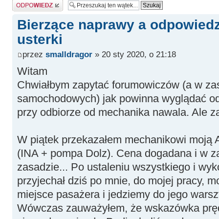
Odpowiedz
Bierzące naprawy a odpowiedz
usterki
przez
smalldragor
» 20 sty 2020, o 21:18
Witam
Chwiałbym zapytać forumowiczów (a w za
samochodowych) jak powinna wyglądać odp
przy odbiorze od mechanika nawala. Ale z
W piątek przekazałem mechanikowi moją A
(INA + pompa Dolz). Cena dogadana i w z
zasadzie... Po ustaleniu wszystkiego i wy
przyjechał dziś po mnie, do mojej pracy,
miejsce pasażera i jedziemy do jego warszt
Wówczas zauważyłem, że wskazówka pręd