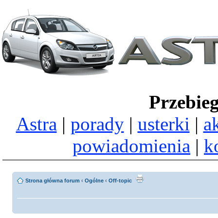
Przebie
Astra
|
porady
|
usterki
|
a
powiadomienia
|
k
Strona główna forum
‹
Ogólne
‹
Off-topic