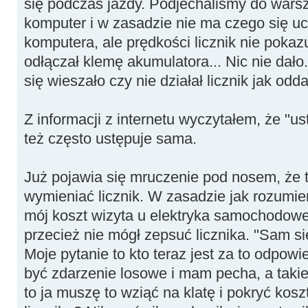
się podczas jazdy. Podjechaliśmy do warsz
komputer i w zasadzie nie ma czego się uc
komputera, ale prędkości licznik nie pokaz
odłączał klemę akumulatora... Nic nie dał
się wieszało czy nie działał licznik jak o
Z informacji z internetu wyczytałem, że "us
też często ustępuje sama.
Już pojawia się mruczenie pod nosem, że 
wymieniać licznik. W zasadzie jak rozumie
mój koszt wizyta u elektryka samochodow
przecież nie mógł zepsuć licznika. "Sam si
Moje pytanie to kto teraz jest za to odpow
być zdarzenie losowe i mam pecha, a takie 
to ja muszę to wziąć na klatę i pokryć kos