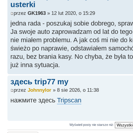
usterki
przez
GK1963
» 12 lut 2020, o 15:29
jedna rada - poszukaj sobie dobrego, spr
Ja swoje auto zaprowadzam od lat do tego
nie miałem problemu. A jak coś mi nie do k
świeżo po naprawie, odstawiałem samochó
razu, bez brania kasy. No chyba, że była to
już inna sytuacja.
здесь trip77 my
przez
Johnnylor
» 8 sie 2026, o 11:38
нажмите здесь
Tripscan
Wyświetl posty nie starsze niż: