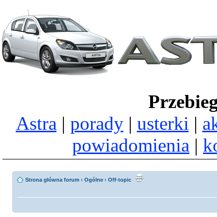
Przebie
Astra
|
porady
|
usterki
|
a
powiadomienia
|
k
Strona główna forum
‹
Ogólne
‹
Off-topic