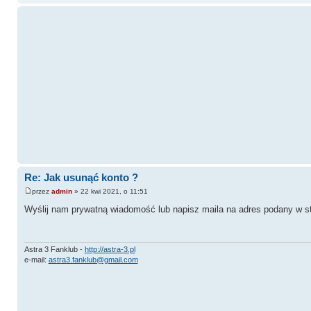
Re: Jak usunąć konto ?
przez
admin
» 22 kwi 2021, o 11:51
Wyślij nam prywatną wiadomość lub napisz maila na adres podany w s
Astra 3 Fanklub -
http://astra-3.pl
e-mail:
astra3.fanklub@gmail.com