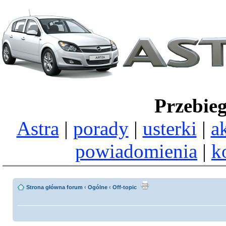
Przebie
Astra
|
porady
|
usterki
|
a
powiadomienia
|
k
Strona główna forum
‹
Ogólne
‹
Off-topic