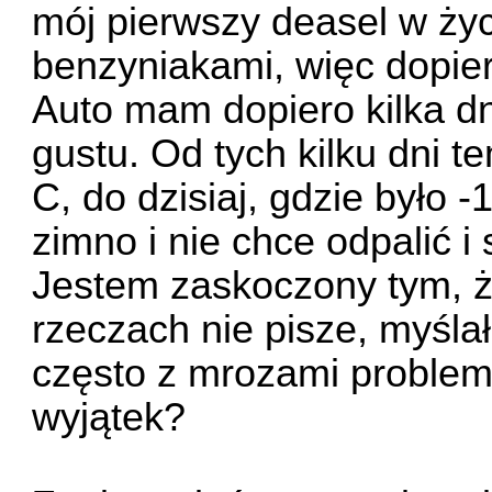
mój pierwszy deasel w życ
benzyniakami, więc dopie
Auto mam dopiero kilka dn
gustu. Od tych kilku dni t
C, do dzisiaj, gdzie było -1
zimno i nie chce odpalić 
Jestem zaskoczony tym, że
rzeczach nie pisze, myśl
często z mrozami problemy
wyjątek?