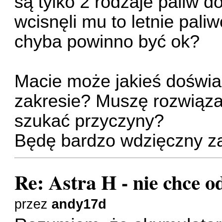
są tylko 2 rodzaje paliw 
wcisnęli mu to letnie paliw
chyba powinno być ok?
Macie może jakieś doświa
zakresie? Muszę rozwiąza
szukać przyczyny?
Będę bardzo wdzięczny za
Re: Astra H - nie chce o
przez
andy17d