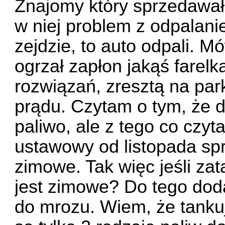
Znajomy który sprzedawał 
w niej problem z odpalani
zejdzie, to auto odpali. M
ogrzał zapłon jakąś farelką
rozwiązań, zresztą na pa
prądu. Czytam o tym, że d
paliwo, ale z tego co czy
ustawowy od listopada sp
zimowe. Tak więc jeśli za
jest zimowe? Do tego doda
do mrozu. Wiem, że tankuje