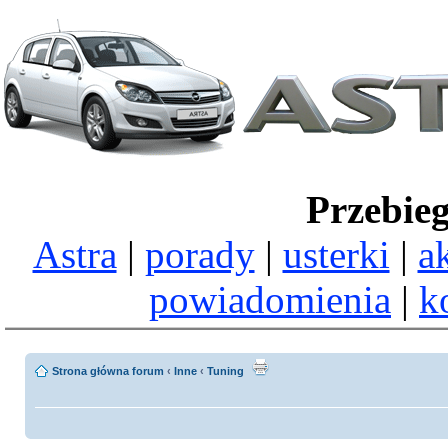
Przebie
Astra
|
porady
|
usterki
|
a
powiadomienia
|
k
Strona główna forum
‹
Inne
‹
Tuning