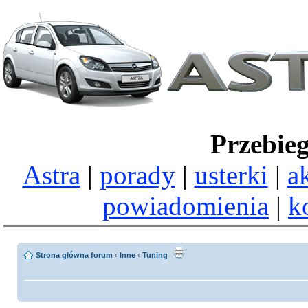
Przebie
Astra
|
porady
|
usterki
|
a
powiadomienia
|
k
Strona główna forum
‹
Inne
‹
Tuning