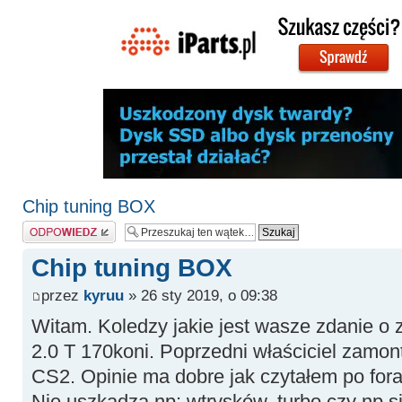
Chip tuning BOX
Odpowiedz
Chip tuning BOX
przez
kyruu
» 26 sty 2019, o 09:38
Witam. Koledzy jakie jest wasze zdanie o 
2.0 T 170koni. Poprzedni właściciel zamo
CS2. Opinie ma dobre jak czytałem po forac
Nie uszkadza np: wtrysków, turbo czy np si