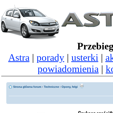
Przebie
Astra
|
porady
|
usterki
|
a
powiadomienia
|
k
Strona główna forum
‹
Techniczne
‹
Opony, felgi