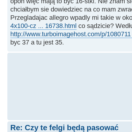
opon więc mają to byc 16-stki. Nie znam s
chciałbym sie dowiedziec na co mam zwra
Przegladajac allegro wpadly mi takie w ok
4x100-cz ... 16738.html
co sądzicie? Wedł
http://www.turboimagehost.com/p/1080711 .
byc 37 a tu jest 35.
Re: Czy te felgi będą pasować