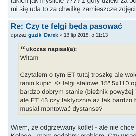
takich jak myślicie ???? z góry dzieki za
mi się uda to za chwilkę zamieszcze zdjęcia
Re: Czy te felgi będą pasować
przez
guzik_Darek
» 18 lip 2018, o 11:13
ukczas napisał(a):
Witam
Czytałem o tym ET tutaj troszkę ale wo
tanio kupić >> felgi stalowe 15" 5x110 o
bardzo dobrym stanie (bieżnik powyżej
ale ET 43 czy faktycznie aż tak bardz
musiał montować dystanse?
Wiem, że odgrzewany kotlet - ale nie chc
Kolego - mam podobny problem. Czy wsadzi