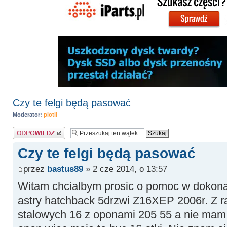
Czy te felgi będą pasować
Moderator:
piotii
Odpowiedz
Czy te felgi będą pasować
przez
bastus89
» 2 cze 2014, o 13:57
Witam chcialbym prosic o pomoc w dokonan
astry hatchback 5drzwi Z16XEP 2006r. Z rac
stalowych 16 z oponami 205 55 a nie mam