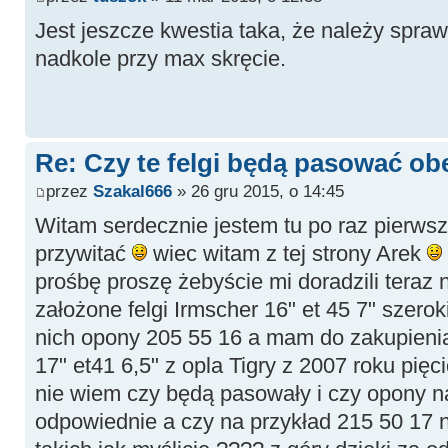
Jest jeszcze kwestia taka, że należy spraw
nadkole przy max skręcie.
Re: Czy te felgi będą pasować obe
przez
Szakal666
» 26 gru 2015, o 14:45
Witam serdecznie jestem tu po raz pierwsz
przywitać
wiec witam z tej strony Arek
prośbę proszę żebyście mi doradzili teraz
założone felgi Irmscher 16" et 45 7" szero
nich opony 205 55 16 a mam do zakupienia
17" et41 6,5" z opla Tigry z 2007 roku pięc
nie wiem czy będą pasowały i czy opony n
odpowiednie a czy na przykład 215 50 17 ni