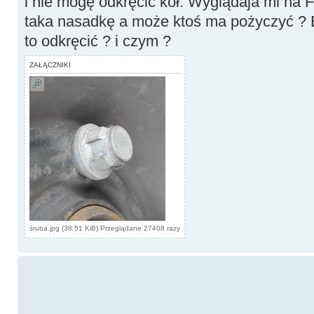
i nie mogę odkręcić kół. Wyglądaja mi na F
taka nasadkę a może ktoś ma pożyczyć ? E
to odkręcić ? i czym ?
ZAŁĄCZNIKI
śruba.jpg (38.51 KiB) Przeglądane 27408 razy