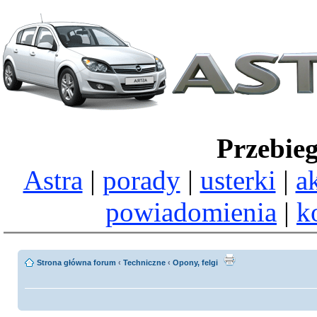
Przebie
Astra
|
porady
|
usterki
|
a
powiadomienia
|
k
Strona główna forum
‹
Techniczne
‹
Opony, felgi