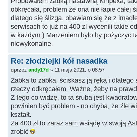
Próbowałem żabką nastawną Knipexa, taka 
obkręcała, problem że ona nie łapie całej ś
dlatego się ślizga. obawiam się że z ima
serwisach to już na 400 zl wycenili takie o
w każdym ) Marzeniem było by pożyczyc t
niewykonalne.
Re: złodziejki kół nasadka
przez
andy17d
» 11 maja 2021, o 08:57
Żabka to żabka, ściskasz ją ręką i dlatego 
rzeczy odkręcałem. Ważne, żeby na praw
Z tego co widzę, to ta śruba jest kwadratow
powinien być problem - no chyba, że źle wi
kształt.
Za 400 zł to zaraz sam wsiądę w swoją Astr
zrobić