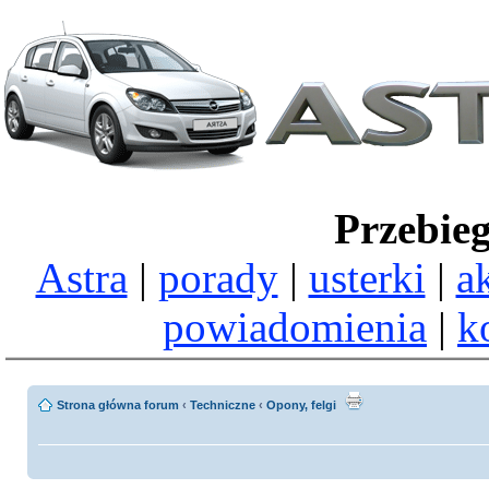
Przebie
Astra
|
porady
|
usterki
|
a
powiadomienia
|
k
Strona główna forum
‹
Techniczne
‹
Opony, felgi