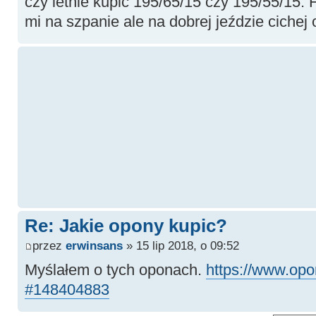
czy letnie kupic 195/65/15 czy 195/55/15. F
mi na szpanie ale na dobrej jeździe cichej 
Re: Jakie opony kupic?
przez
erwinsans
» 15 lip 2018, o 09:52
Myślałem o tych oponach.
https://www.opo
#148404883