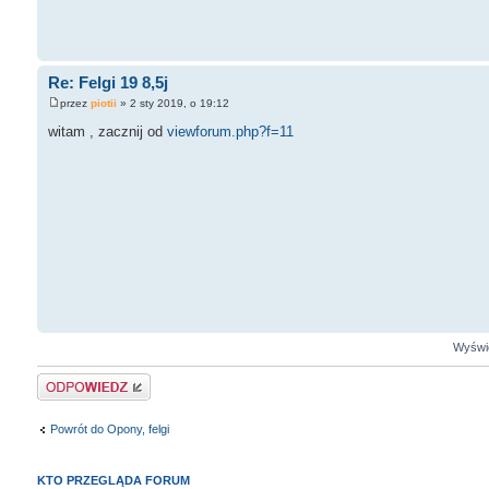
Re: Felgi 19 8,5j
przez
piotii
» 2 sty 2019, o 19:12
witam , zacznij od
viewforum.php?f=11
Wyświe
Odpowiedz
Powrót do Opony, felgi
KTO PRZEGLĄDA FORUM