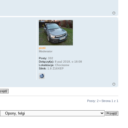
piotii
Moderator
Posty:
332
Dołączył(a):
8 paź 2018, o 16:08
Lokalizacja:
Chociszew
Silnik:
1.6 Z16XEP
Posty: 2 • Strona
1
z
1