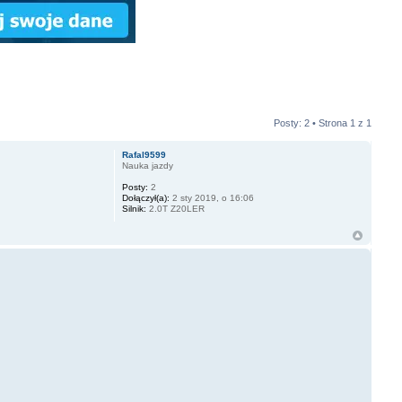
Posty: 2 • Strona
1
z
1
Rafal9599
Nauka jazdy
Posty:
2
Dołączył(a):
2 sty 2019, o 16:06
Silnik:
2.0T Z20LER