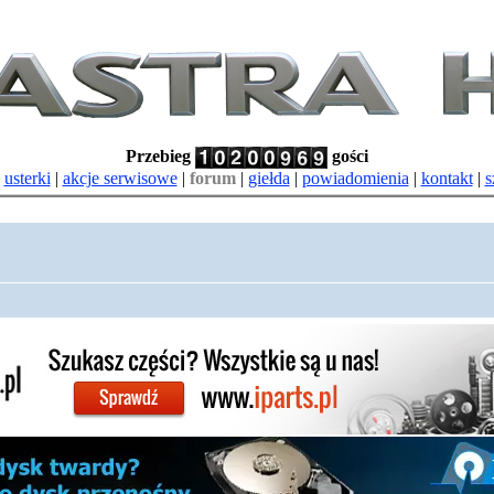
Przebieg
gości
|
usterki
|
akcje serwisowe
|
forum
|
giełda
|
powiadomienia
|
kontakt
|
s