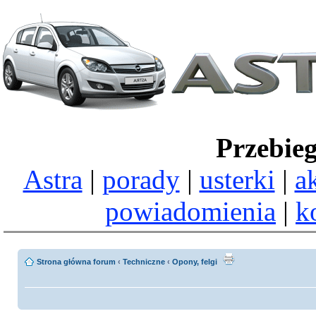
Przebie
Astra
|
porady
|
usterki
|
a
powiadomienia
|
k
Strona główna forum
‹
Techniczne
‹
Opony, felgi