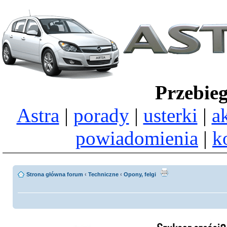
Przebie
Astra
|
porady
|
usterki
|
a
powiadomienia
|
k
Strona główna forum
‹
Techniczne
‹
Opony, felgi