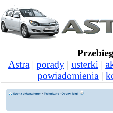
Przebie
Astra
|
porady
|
usterki
|
a
powiadomienia
|
k
Strona główna forum
‹
Techniczne
‹
Opony, felgi