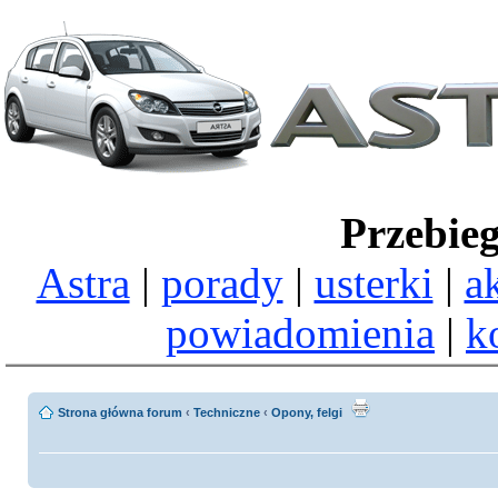
Przebie
Astra
|
porady
|
usterki
|
a
powiadomienia
|
k
Strona główna forum
‹
Techniczne
‹
Opony, felgi