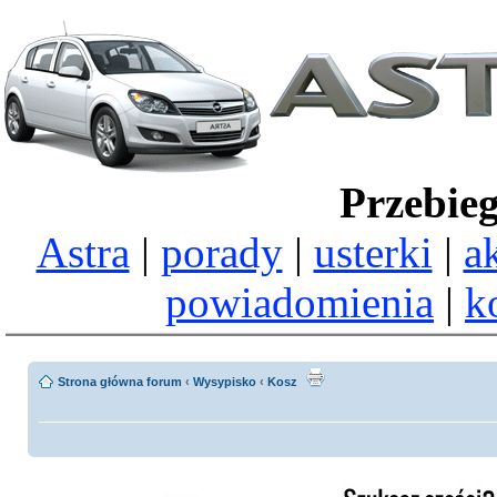
Przebie
Astra
|
porady
|
usterki
|
a
powiadomienia
|
k
Strona główna forum
‹
Wysypisko
‹
Kosz