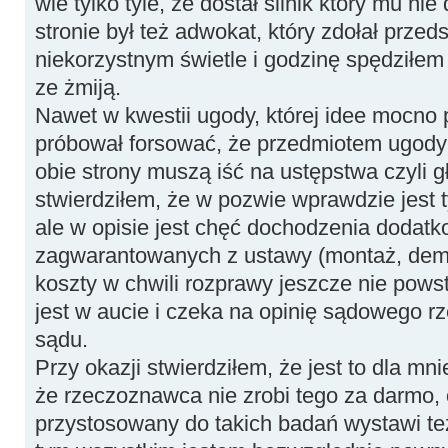
wie tylko tyle, że dostał silnik który mu nie
stronie był też adwokat, który zdołał przed
niekorzystnym świetle i godzinę spędziłem 
ze żmiją.
Nawet w kwestii ugody, której idee mocno
próbował forsować, że przedmiotem ugody j
obie strony muszą iść na ustępstwa czyli 
stwierdziłem, że w pozwie wprawdzie jest 
ale w opisie jest chęć dochodzenia dodat
zagwarantowanych z ustawy (montaż, demo
koszty w chwili rozprawy jeszcze nie powst
jest w aucie i czeka na opinię sądowego 
sądu.
Przy okazji stwierdziłem, że jest to dla m
że rzeczoznawca nie zrobi tego za darmo,
przystosowany do takich badań wystawi te