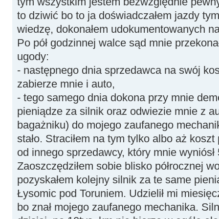
tym wszystkim jestem bezwzględnie pewny
to dziwić bo to ja doświadczałem jazdy ty
wiedzę, dokonałem udokumentowanych napr
Po pół godzinnej walce sąd mnie przekonał
ugody:
- następnego dnia sprzedawca na swój kosz
zabierze mnie i auto,
- tego samego dnia dokona przy mnie demo
pieniądze za silnik oraz odwiezie mnie z 
bagażniku) do mojego zaufanego mechanika
stało. Straciłem na tym tylko albo aż kosz
od innego sprzedawcy, który mnie wyniósł 
Zaoszczędziłem sobie blisko półrocznej wo
pozyskałem kolejny silnik za te same pien
Łysomic pod Toruniem. Udzielił mi miesięc
bo znał mojego zaufanego mechanika. Siln