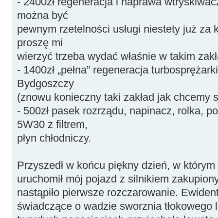
- 2400zł regeneracja i naprawa wtryskiwac
można być
pewnym rzetelności usługi niestety już za 
proszę mi
wierzyć trzeba wydać właśnie w takim zakła
- 1400zł „pełna” regeneracja turbosprężar
Bydgoszczy
(znowu konieczny taki zakład jak chcemy sp
- 500zł pasek rozrządu, napinacz, rolka, p
5W30 z filtrem,
płyn chłodniczy.
Przyszedł w końcu piękny dzień, w którym
uruchomił mój pojazd z silnikiem zakupiony
nastąpiło pierwsze rozczarowanie. Ewidentn
świadczące o wadzie sworznia tłokowego l