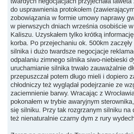
twardych negocjacjach przyjechała laweta 
do usprawnienia protokołem (zawierającym
zobowiązania w formie umowy naprawy gw
w pierwszych dniach września osobiście w 
Kaliszu. Uzyskałem tylko krótką informacj
korba. Po przejechaniu ok. 500km zaczęły s
silnika i dużo twardsze negocjacje rekla
odpalaniu zimnego silnika siwo-niebieski 
uruchamianie silnika trwało zauważalnie dł
przepuszczał potem długo mieli i dopiero 
chłodniczy też wyglądał podejrzanie ze w
zaciemnienie barwy. Wracając z Wrocławia
pokonałem w trybie awaryjnym sterownika,
się silniku. Przy tak rozgrzanym silniku na
też nienaturalnie czarny dym z rury wydec