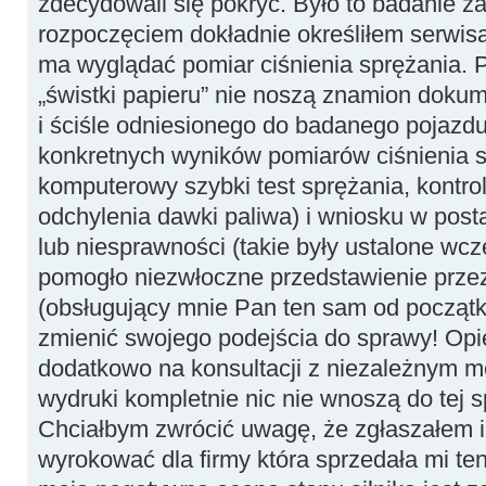
zdecydowali się pokryć. Było to badanie z
rozpoczęciem dokładnie określiłem serwisan
ma wyglądać pomiar ciśnienia sprężania. P
„świstki papieru” nie noszą znamion dok
i ściśle odniesionego do badanego pojazdu
konkretnych wyników pomiarów ciśnienia s
komputerowy szybki test sprężania, kontro
odchylenia dawki paliwa) i wniosku w post
lub niesprawności (takie były ustalone wcz
pomogło niezwłoczne przedstawienie prze
(obsługujący mnie Pan ten sam od początku
zmienić swojego podejścia do sprawy! Opi
dodatkowo na konsultacji z niezależnym m
wydruki kompletnie nic nie wnoszą do tej 
Chciałbym zwrócić uwagę, że zgłaszałem i
wyrokować dla firmy która sprzedała mi ten 