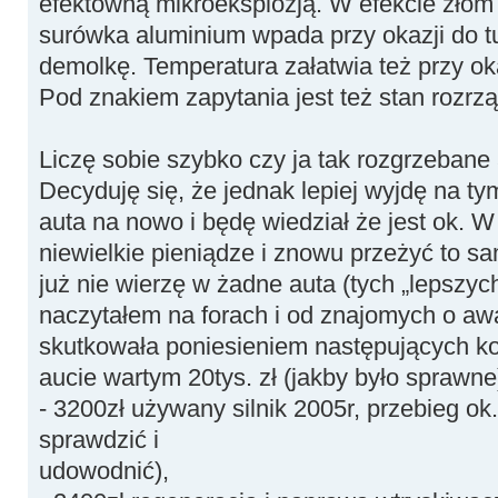
efektowną mikroeksplozją. W efekcie złom 
surówka aluminium wpada przy okazji do tu
demolkę. Temperatura załatwia też przy ok
Pod znakiem zapytania jest też stan rozrz
Liczę sobie szybko czy ja tak rozgrzebane 
Decyduję się, że jednak lepiej wyjdę na ty
auta na nowo i będę wiedział że jest ok. W
niewielkie pieniądze i znowu przeżyć to sa
już nie wierzę w żadne auta (tych „lepszych
naczytałem na forach i od znajomych o aw
skutkowała poniesieniem następujących kos
aucie wartym 20tys. zł (jakby było sprawne
- 3200zł używany silnik 2005r, przebieg ok
sprawdzić i
udowodnić),