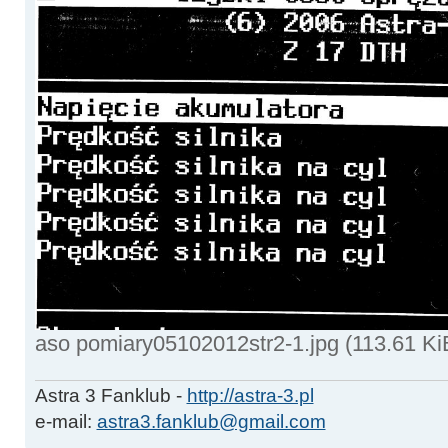
aso pomiary05102012str2-1.jpg (113.61 Ki
Astra 3 Fanklub -
http://astra-3.pl
e-mail:
astra3.fanklub@gmail.com