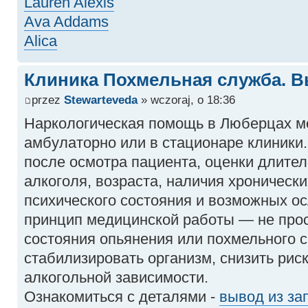
Lauren Alexis
Ava Addams
Alica
Клиника Похмельная служба. В
przez
Stewarteveda
» wczoraj, o 18:36
Наркологическая помощь в Люберцах мо
амбулаторно или в стационаре клиники
после осмотра пациента, оценки длител
алкоголя, возраста, наличия хроническ
психического состояния и возможных о
принцип медицинской работы — не прос
состояния опьянения или похмельного с
стабилизировать организм, снизить рис
алкогольной зависимости.
Ознакомиться с деталями -
вывод из за