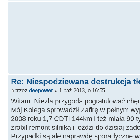
Re: Niespodziewana destrukcja tł
przez
deepower
» 1 paź 2013, o 16:55
Witam. Niezła przygoda pogratulować chęci
Mój Kolega sprowadził Zafirę w pełnym w
2008 roku 1,7 CDTI 144km i też miała 90 t
zrobił remont silnika i jeździ do dzisiaj zad
Przypadki są ale naprawdę sporadyczne w t