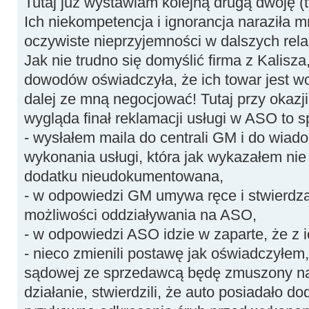
Tutaj już wystawiam kolejną drugą dwóję (
Ich niekompetencja i ignorancja naraziła m
oczywiste nieprzyjemności w dalszych rela
Jak nie trudno się domyślić firma z Kalisz
dowodów oświadczyła, że ich towar jest wol
dalej ze mną negocjować! Tutaj przy okazji
wygląda finał reklamacji usługi w ASO to sp
- wysłałem maila do centrali GM i do wia
wykonania usługi, która jak wykazałem nie
dodatku nieudokumentowana,
- w odpowiedzi GM umywa ręce i stwierdz
możliwości oddziaływania na ASO,
- w odpowiedzi ASO idzie w zaparte, że z ic
- nieco zmienili postawę jak oświadczyłem,
sądowej ze sprzedawcą będę zmuszony na
działanie, stwierdzili, że auto posiadało do