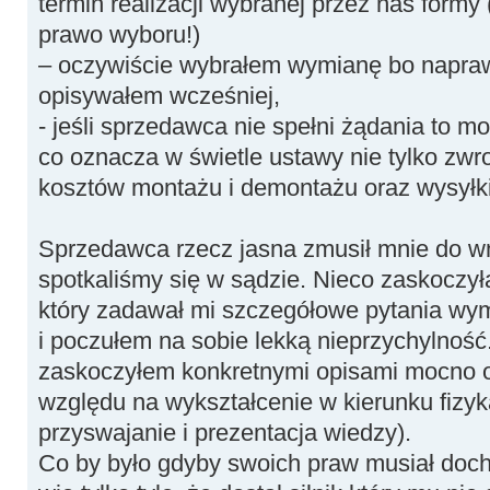
termin realizacji wybranej przez nas for
prawo wyboru!)
– oczywiście wybrałem wymianę bo naprawa
opisywałem wcześniej,
- jeśli sprzedawca nie spełni żądania to m
co oznacza w świetle ustawy nie tylko zwro
kosztów montażu i demontażu oraz wysyłki
Sprzedawca rzecz jasna zmusił mnie do wn
spotkaliśmy się w sądzie. Nieco zaskoczy
który zadawał mi szczegółowe pytania wy
i poczułem na sobie lekką nieprzychylność.
zaskoczyłem konkretnymi opisami mocno ob
względu na wykształcenie w kierunku fizyk
przyswajanie i prezentacja wiedzy).
Co by było gdyby swoich praw musiał docho