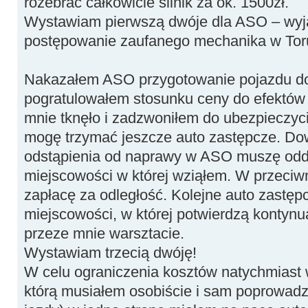
rozebrać całkowicie silnik za ok. 1500zł.
Wystawiam pierwszą dwóje dla ASO – wyj
postępowanie zaufanego mechanika w Torun
Nakazałem ASO przygotowanie pojazdu do 
pogratulowałem stosunku ceny do efektów d
mnie tknęło i zadzwoniłem do ubezpieczyci
mogę trzymać jeszcze auto zastępcze. Do
odstąpienia od naprawy w ASO muszę odda
miejscowości w której wziąłem. W przeci
zapłacę za odległość. Kolejne auto zastę
miejscowości, w której potwierdzą konty
przeze mnie warsztacie.
Wystawiam trzecią dwóję!
W celu ograniczenia kosztów natychmiast 
którą musiałem osobiście i sam poprowadz