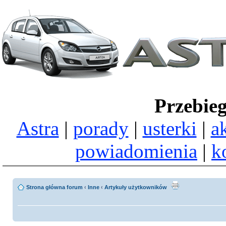
Przebie
Astra
|
porady
|
usterki
|
a
powiadomienia
|
k
Strona główna forum
‹
Inne
‹
Artykuły użytkowników