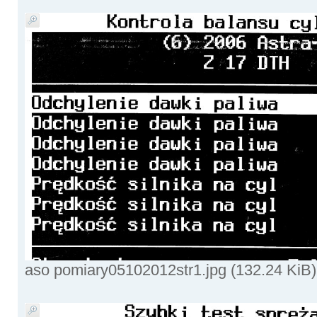
aso pomiary05102012str1.jpg (132.24 KiB