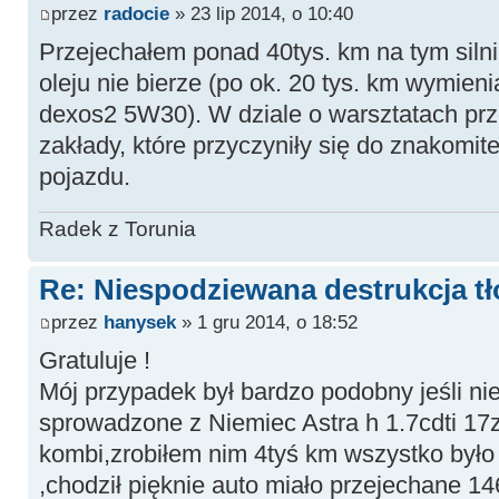
przez
radocie
» 23 lip 2014, o 10:40
Przejechałem ponad 40tys. km na tym silni
oleju nie bierze (po ok. 20 tys. km wymien
dexos2 5W30). W dziale o warsztatach pr
zakłady, które przyczyniły się do znakomit
pojazdu.
Radek z Torunia
Re: Niespodziewana destrukcja tł
przez
hanysek
» 1 gru 2014, o 18:52
Gratuluje !
Mój przypadek był bardzo podobny jeśli ni
sprowadzone z Niemiec Astra h 1.7cdti 1
kombi,zrobiłem nim 4tyś km wszystko było 
,chodził pięknie auto miało przejechane 1