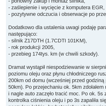
- ponowny zakup i montaż silnika,
- zaślepienie i wycięcie z komputera EGR,
- pozytywne odczucia i obserwacje po prze
Dodatkowo dla ustalenia uwagi podaję par
następująco:
- silnik Z17DTH (1.7CDTI 101KM),
- rok produkcji 2005,
- przebieg 174tys. km (w chwili szkody).
Dramat wystąpił niespodziewanie w sierpn
poziomu oleju oraz płynu chłodniczego ru
200km od domu (wcześniej przed godziną p
50km). Po przejechaniu ok. 5km zdołałem 
i nagle auto zaczęło tracić moc. Po ok. 5
kontrolka ciśnienia oleju i po 3s zapaliła s