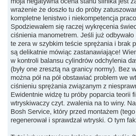
moja negatywna ocena stanu silnika jes
wrażenie że doszło tu do próby zatuszowan
kompletne lenistwo i niekompetencja prac
Spodziewałem się raczej wykręcenia świec
ciśnienia manometrem. Jeśli już odbywało 
te zera w szybkim teście sprężania i brak
są delikatnie mówiąc zastanawiające! Wiem
w kontroli balansu cylindrów odchylenia d
(były one zresztą na granicy normy). Bez 
można pół na pół obstawiać problem we wt
ciśnieniu sprężania związanym z niesprawn
Ewidentnie widzę tu próby poparcia teorii f
wtryskiwaczy czyt. zwalenia na to winy. N
Bosh Service, który przed montażem (tego 
regenerował i sprawdzał wtryski. O tym fak