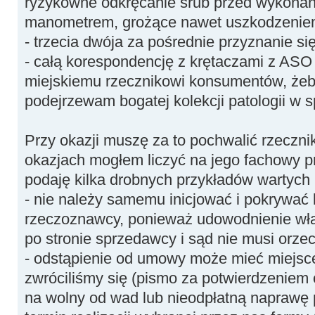
ryzykowne odkręcanie śrub przed wykonan
manometrem, grożące nawet uszkodzenie
- trzecia dwója za pośrednie przyznanie si
- całą korespondencję z krętaczami z ASO
miejskiemu rzecznikowi konsumentów, żeby
podejrzewam bogatej kolekcji patologii w 
Przy okazji muszę za to pochwalić rzeczni
okazjach mogłem liczyć na jego fachowy p
podaję kilka drobnych przykładów wartych
- nie należy samemu inicjować i pokrywać
rzeczoznawcy, ponieważ udowodnienie wła
po stronie sprzedawcy i sąd nie musi orzec
- odstąpienie od umowy może mieć miejsce j
zwróciliśmy się (pismo za potwierdzeniem
na wolny od wad lub nieodpłatną naprawę p