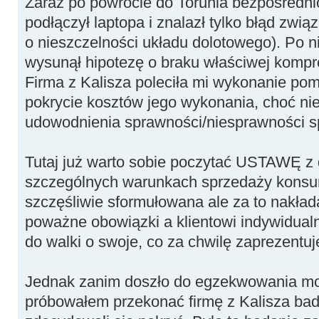
Zaraz po powrocie do Torunia bezpośredni
podłączył laptopa i znalazł tylko błąd zwi
o nieszczelności układu dolotowego). Po 
wysunął hipotezę o braku właściwej kompre
Firma z Kalisza poleciła mi wykonanie pom
pokrycie kosztów jego wykonania, choć ni
udowodnienia sprawności/niesprawności sp
Tutaj już warto sobie poczytać USTAWĘ z d
szczególnych warunkach sprzedaży konsume
szczęśliwie sformułowana ale za to nakła
poważne obowiązki a klientowi indywidual
do walki o swoje, co za chwilę zaprezentuj
Jednak zanim doszło do egzekwowania mo
próbowałem przekonać firmę z Kalisza ba