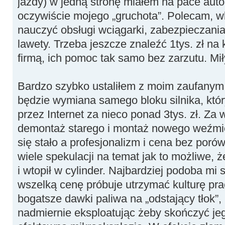
jazdy) w jedną stronę miałem na pace aut
oczywiście mojego „gruchota”. Polecam, w
nauczyć obsługi wciągarki, zabezpieczania 
lawety. Trzeba jeszcze znaleźć 1tys. zł na
firmą, ich pomoc tak samo bez zarzutu. Mi
Bardzo szybko ustaliłem z moim zaufanym
będzie wymiana samego bloku silnika, kt
przez Internet za nieco ponad 3tys. zł. Za
demontaż starego i montaż nowego weźmie 
się stało a profesjonalizm i cena bez por
wiele spekulacji na temat jak to możliwe, ż
i wtopił w cylinder. Najbardziej podoba mi 
wszelką cenę próbuje utrzymać kulturę prac
bogatsze dawki paliwa na „odstający tłok”,
nadmiernie eksploatując żeby skończyć je