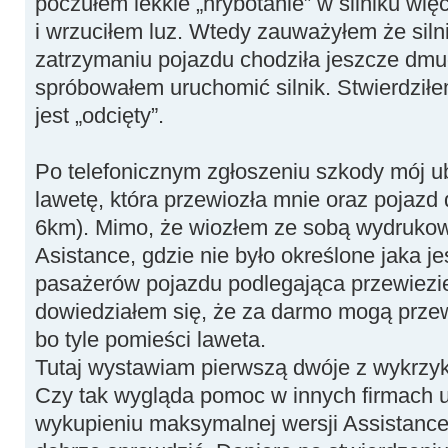
poczułem lekkie „hrybotanie” w silniku wię
i wrzuciłem luz. Wtedy zauważyłem że silni
zatrzymaniu pojazdu chodziła jeszcze dmu
spróbowałem uruchomić silnik. Stwierdziłe
jest „odcięty”.
Po telefonicznym zgłoszeniu szkody mój ub
lawetę, która przewiozła mnie oraz pojazd
6km). Mimo, że wiozłem ze sobą wydruko
Asistance, gdzie nie było określone jaka j
pasażerów pojazdu podlegająca przewiezie
dowiedziałem się, że za darmo mogą przew
bo tyle pomieści laweta.
Tutaj wystawiam pierwszą dwóje z wykrzyk
Czy tak wygląda pomoc w innych firmach 
wykupieniu maksymalnej wersji Assistanc