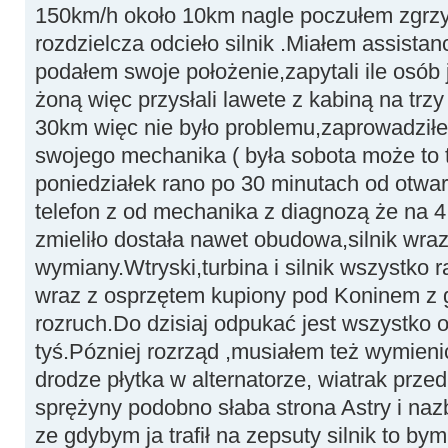
150km/h około 10km nagle poczułem zgrzyt 
rozdzielcza odcieło silnik .Miałem assist
podałem swoje położenie,zapytali ile osób 
żoną więc przysłali lawete z kabiną na tr
30km więc nie było problemu,zaprowadziłe
swojego mechanika ( była sobota może to 
poniedziałek rano po 30 minutach od otwa
telefon z od mechanika z diagnozą że na 4 c
zmieliło dostała nawet obudowa,silnik wra
wymiany.Wtryski,turbina i silnik wszystko 
wraz z osprzętem kupiony pod Koninem z 
rozruch.Do dzisiaj odpukać jest wszystko 
tyś.Pózniej rozrząd ,musiałem też wymienić
drodze płytka w alternatorze, wiatrak przed
sprężyny podobno słaba strona Astry i naz
ze gdybym ja trafił na zepsuty silnik to b