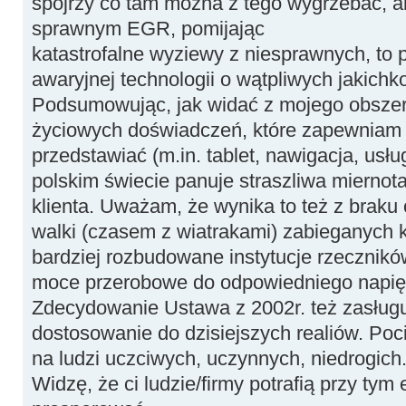
spojrzy co tam można z tego wygrzebać, a
sprawnym EGR, pomijając
katastrofalne wyziewy z niesprawnych, to 
awaryjnej technologii o wątpliwych jakichk
Podsumowując, jak widać z mojego obszern
życiowych doświadczeń, które zapewniam
przedstawiać (m.in. tablet, nawigacja, usług
polskim świecie panuje straszliwa miernota
klienta. Uważam, że wynika to też z braku 
walki (czasem z wiatrakami) zabieganych k
bardziej rozbudowane instytucje rzecznikó
moce przerobowe do odpowiedniego napiętn
Zdecydowanie Ustawa z 2002r. też zasługu
dostosowanie do dzisiejszych realiów. Poci
na ludzi uczciwych, uczynnych, niedrogich
Widzę, że ci ludzie/firmy potrafią przy ty