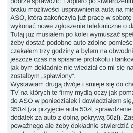
dobrze sprawdzić. Dopiero po stwierdzeniu
braku możliwości usprawnienia auta na mie
ASO, która zakończyła już pracę w sobotę
wykonać nowe zgłoszenie telefoniczne o 
Tutaj już musiałem po kolei wymuszać spe
żeby dostać podobne auto zdolne pomieści
czekałem trzy godziny a byłem na obwodni
jeszcze czas na spisanie protokołu i tanko
jak bym dokładnie nie wiedział co mi się 
zostałbym „spławiony”.
Wystawiam drugą dwóje i śmieje się do chw
TV na których te firmy mydlą oczy jak po
do ASO w poniedziałek i dowiedziałem się, 
350zł (za przyjęcie auta 50zł, sprawdzeni
dodatek za auto z dolną pokrywą 50zł). Zas
poważnego ale żeby dokładnie stwierdzić c