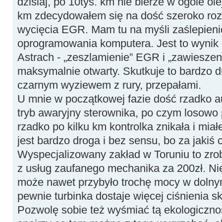
dzisiaj, po 10tys. km nie bierze w ogóle ol
km zdecydowałem się na dość szeroko ro
wycięcia EGR. Mam tu na myśli zaślepieni
oprogramowania komputera. Jest to wynik 
Astrach - „zeszlamienie” EGR i „zawieszeni
maksymalnie otwarty. Skutkuje to bardzo
czarnym wyziewem z rury, przepałami.
U mnie w początkowej fazie dość rzadko a
tryb awaryjny sterownika, po czym losowo 
rzadko po kilku km kontrolka znikała i mi
jest bardzo droga i bez sensu, bo za jakiś 
Wyspecjalizowany zakład w Toruniu to zrob
z usług zaufanego mechanika za 200zł. Nie
może nawet przybyło trochę mocy w dolny
pewnie turbinka dostaje więcej ciśnienia s
Pozwolę sobie też wyśmiać tą ekologiczno