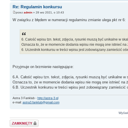
Re: Regulamin konkursu
przez
admin
» 28 wrz 2021, o 10:43
W związku z błędem w numeracji regulaminu zmianie ulega pkt nr 6:
6. Całość wpisu tzn. tekst, zdjęcia, rysunki muszą być unikalne w skali
Oznacza to, że w momencie dodania wpisu nie mogą one istnieć na ża
6. Uczestnik konkursu w treści wpisu jest zobowiązany zamieścić ośw
Przyjmuje on brzmienie następujące:
6.A. Całość wpisu tzn. tekst, zdjęcia, rysunki muszą być unikalne w s
Oznacza to, że w momencie dodania wpisu nie mogą one istnieć na żad
6.B. Uczestnik konkursu w treści wpisu jest zobowiązany zamieścić o
Astra 3 Fanklub -
http://astra-3.pl
e-mail:
astra3.fanklub@gmail.com
Wyświe
Zablokowany