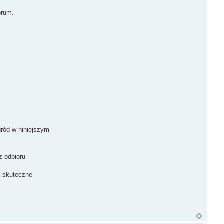
orum.
gród w niniejszym
z odbioru
ą skuteczne