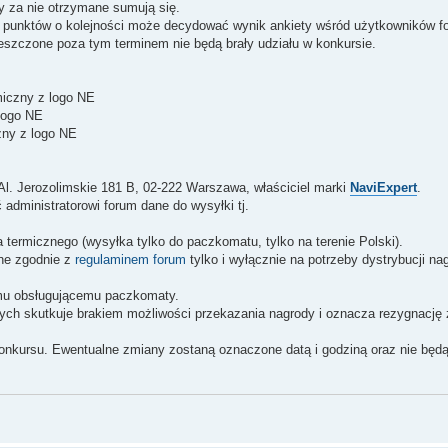
 za nie otrzymane sumują się.
o punktów o kolejności może decydować wynik ankiety wśród użytkowników f
eszczone poza tym terminem nie będą brały udziału w konkursie.
miczny z logo NE
 logo NE
zny z logo NE
 Al. Jerozolimskie 181 B, 02-222 Warszawa, właściciel marki
NaviExpert
.
administratorowi forum dane do wysyłki tj.
a termicznego (wysyłka tylko do paczkomatu, tylko na terenie Polski).
ne zgodnie z
regulaminem forum
tylko i wyłącznie na potrzeby dystrybucji na
mu obsługującemu paczkomaty.
ch skutkuje brakiem możliwości przekazania nagrody i oznacza rezygnację 
konkursu. Ewentualne zmiany zostaną oznaczone datą i godziną oraz nie będ