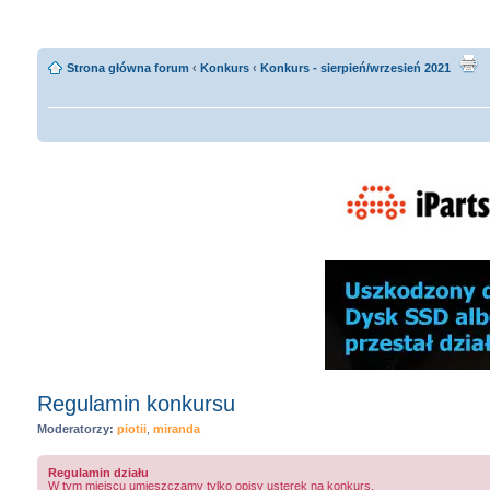
Strona główna forum
‹
Konkurs
‹
Konkurs - sierpień/wrzesień 2021
Regulamin konkursu
Moderatorzy:
piotii
,
miranda
Regulamin działu
W tym miejscu umieszczamy tylko opisy usterek na konkurs.