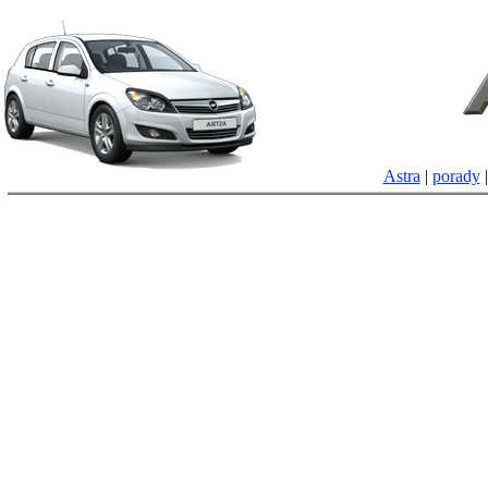
Astra
|
porady