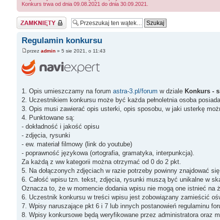
Konkurs trwa od dnia 09.08.2021 do dnia 30.09.2021.
Zablokowany
Regulamin konkursu
przez
admin
» 5 sie 2021, o 11:43
1. Opis umieszczamy na forum
astra-3.pl/forum
w dziale
Konkurs - s
2. Uczestnikiem konkursu może być każda pełnoletnia osoba posiad
3. Opis musi zawierać opis usterki, opis sposobu, w jaki usterkę mo
4. Punktowane są:
- dokładność i jakość opisu
- zdjęcia, rysunki
- ew. materiał filmowy (link do youtube)
- poprawność językowa (ortografia, gramatyka, interpunkcja).
Za każdą z ww kategorii można otrzymać od 0 do 2 pkt.
5. Na dołączonych zdjęciach w razie potrzeby powinny znajdować si
6. Całość wpisu tzn. tekst, zdjęcia, rysunki muszą być unikalne w skal
Oznacza to, że w momencie dodania wpisu nie mogą one istnieć na żad
6. Uczestnik konkursu w treści wpisu jest zobowiązany zamieścić ośw
7. Wpisy naruszające pkt 6 i 7 lub innych postanowień regulaminu for
8. Wpisy konkursowe będą weryfikowane przez administratora oraz m