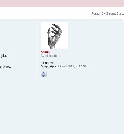
Posty: 3 • Strona
1
z
1
admin
ątku.
Administrator
Posty:
95
a prac.
Dołączył(a):
13 wrz 2011, o 13:50
.