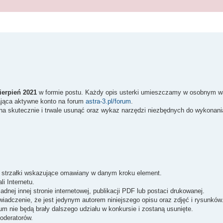
ierpień 2021
w formie postu. Każdy opis usterki umieszczamy w osobnym w
ająca aktywne konto na forum
astra-3.pl/forum
.
żna skutecznie i trwale usunąć oraz wykaz narzędzi niezbędnych do wykonani
ę strzałki wskazujące omawiany w danym kroku element.
i Internetu.
nej innej stronie internetowej, publikacji PDF lub postaci drukowanej.
iadczenie, że jest jedynym autorem niniejszego opisu oraz zdjęć i rysunków
um nie będą brały dalszego udziału w konkursie i zostaną usunięte.
oderatorów.