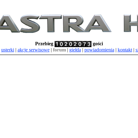
Przebieg
gości
|
usterki
|
akcje serwisowe
|
forum
|
giełda
|
powiadomienia
|
kontakt
|
s