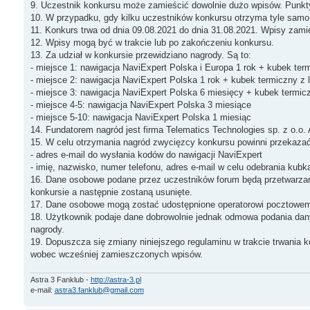
9. Uczestnik konkursu może zamieścić dowolnie dużo wpisów. Punkty
10. W przypadku, gdy kilku uczestników konkursu otrzyma tyle sam
11. Konkurs trwa od dnia 09.08.2021 do dnia 31.08.2021. Wpisy zami
12. Wpisy mogą być w trakcie lub po zakończeniu konkursu.
13. Za udział w konkursie przewidziano nagrody. Są to:
- miejsce 1: nawigacja NaviExpert Polska i Europa 1 rok + kubek ter
- miejsce 2: nawigacja NaviExpert Polska 1 rok + kubek termiczny z
- miejsce 3: nawigacja NaviExpert Polska 6 miesięcy + kubek termic
- miejsce 4-5: nawigacja NaviExpert Polska 3 miesiące
- miejsce 5-10: nawigacja NaviExpert Polska 1 miesiąc
14. Fundatorem nagród jest firma Telematics Technologies sp. z o.o.
15. W celu otrzymania nagród zwycięzcy konkursu powinni przekazać 
- adres e-mail do wysłania kodów do nawigacji NaviExpert
- imię, nazwisko, numer telefonu, adres e-mail w celu odebrania kubk
16. Dane osobowe podane przez uczestników forum będą przetwarza
konkursie a następnie zostaną usunięte.
17. Dane osobowe mogą zostać udostępnione operatorowi pocztowe
18. Użytkownik podaje dane dobrowolnie jednak odmowa podania dany
nagrody.
19. Dopuszcza się zmiany niniejszego regulaminu w trakcie trwania 
wobec wcześniej zamieszczonych wpisów.
Astra 3 Fanklub -
http://astra-3.pl
e-mail:
astra3.fanklub@gmail.com