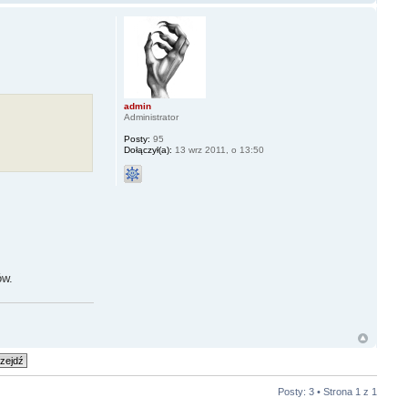
admin
Administrator
Posty:
95
Dołączył(a):
13 wrz 2011, o 13:50
ów.
Posty: 3 • Strona
1
z
1