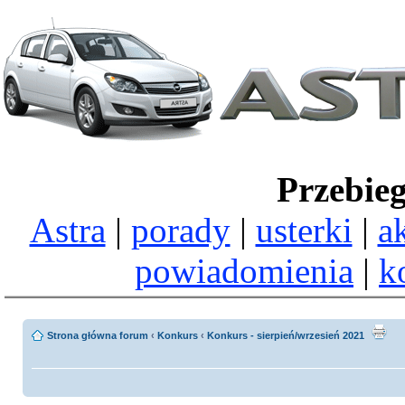
Przebie
Astra
|
porady
|
usterki
|
a
powiadomienia
|
k
Strona główna forum
‹
Konkurs
‹
Konkurs - sierpień/wrzesień 2021