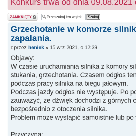
Konkurs trwa od dnia 09.08.2021 
Zablokowany
Grzechotanie w komorze silni
zapalania.
przez
heniek
» 15 wrz 2021, o 12:39
Objawy:
W czasie uruchamiania silnika z komory si
stukania, grzechotania. Czasem odgłos ten
podczas pracy silnika na biegu jałowym.
Podczas jazdy odgłos nie występuje. Po p
zauważyć, że dźwięk dochodzi z górnych ok
bezpośrednio z otoczenia silnika.
Problem może wystąpić samoistnie lub po w
Przyczyna: