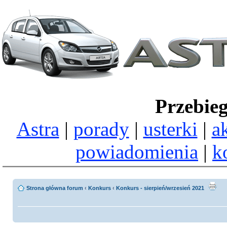
Przebie
Astra
|
porady
|
usterki
|
a
powiadomienia
|
k
Strona główna forum
‹
Konkurs
‹
Konkurs - sierpień/wrzesień 2021