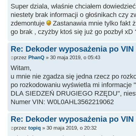
Super dziala, właśnie chciałem dowiedzieć
niestety brak informacji o głośnikach czy z
zdemontuje
Zastanawia mnie tylko fakt ż
go brak , czyżby ktoś się już go pozbył xD 
Re: Dekoder wyposażenia po VIN -
przez
PhanQ
» 30 maja 2019, o 05:43
Witam,
u mnie nie zgadza się jedna rzecz po rozk
po rozkodowaniu wyświetla mi informa
DLA SIEDZEŃ DRUGIEGO RZĘDU", niestety 
Numer VIN: W0L0AHL3562219062
Re: Dekoder wyposażenia po VIN -
przez
topiq
» 30 maja 2019, o 20:32