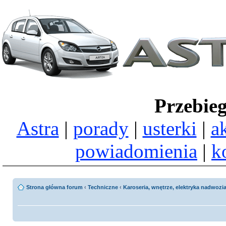
Przebie
Astra
|
porady
|
usterki
|
a
powiadomienia
|
k
Strona główna forum
‹
Techniczne
‹
Karoseria, wnętrze, elektryka nadwozi