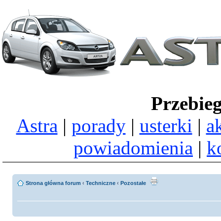
Przebie
Astra
|
porady
|
usterki
|
a
powiadomienia
|
k
Strona główna forum
‹
Techniczne
‹
Pozostałe