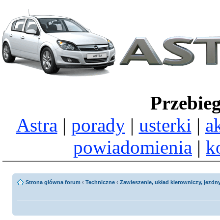
Przebie
Astra
|
porady
|
usterki
|
a
powiadomienia
|
k
Strona główna forum
‹
Techniczne
‹
Zawieszenie, układ kierowniczy, jezd