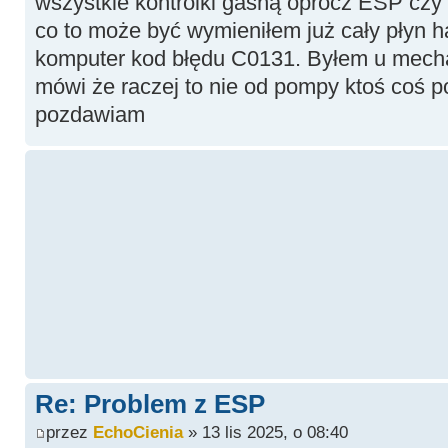
wszystkie kontrolki gasną oprócz ESP czy 
co to może być wymieniłem już cały płyn
komputer kod błędu C0131. Byłem u mech
mówi że raczej to nie od pompy ktoś coś po
pozdawiam
Re: Problem z ESP
przez
EchoCienia
» 13 lis 2025, o 08:40