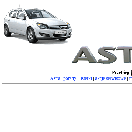
Przebieg
Astra
|
porady
|
usterki
|
akcje serwisowe
|
f