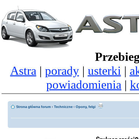
Przebie
Astra
|
porady
|
usterki
|
a
powiadomienia
|
k
Strona główna forum
‹
Techniczne
‹
Opony, felgi