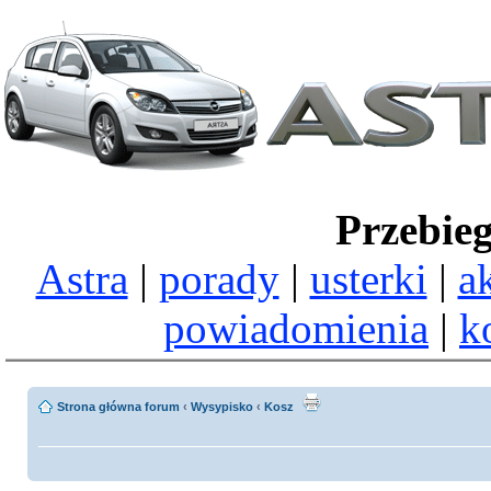
Przebie
Astra
|
porady
|
usterki
|
a
powiadomienia
|
k
Strona główna forum
‹
Wysypisko
‹
Kosz